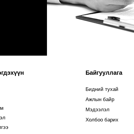
эгдэхүүн
Байгууллага
Бидний тухай
Ажлын байр
ам
Мэдээлэл
эл
Холбоо барих
лгээ