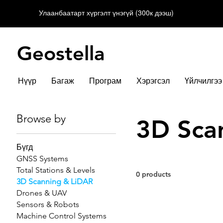
Улаанбаатарт хүргэлт үнэгүй (300к дээш)
Geostella
Нүүр
Багаж
Програм
Хэрэгсэл
Үйлчилгээ
Browse by
3D Sca
Бүгд
GNSS Systems
Total Stations & Levels
0 products
3D Scanning & LiDAR
Drones & UAV
Sensors & Robots
Machine Control Systems