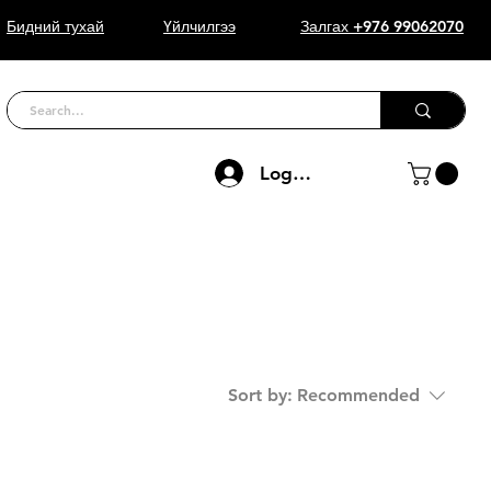
Бидний тухай
Үйлчилгээ
Залгах +976 99062070
Log In
Sort by:
Recommended