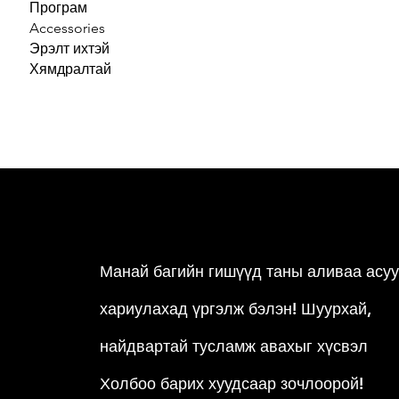
Програм
Accessories
Эрэлт ихтэй
Хямдралтай
Манай багийн гишүүд таны аливаа асу
хариулахад үргэлж бэлэн!
Шуурхай,
найдвартай тусламж авахыг хүсвэл
Холбоо барих хуудсаар зочлоорой!