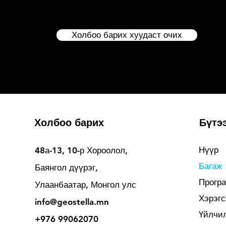
Холбоо барих хуудаст очих
Холбоо барих
Бүтэ
Нүүр
48а-13, 10-р Хороолол,
Багаж
Баянгол дүүрэг,
Прогр
Улаанбаатар, Монгол улс
Хэрэгс
info@geostella.mn
Үйлчи
+976 99062070