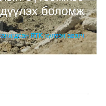
гдүүлэх боломж
анигдсан RTK хүлээн авагч