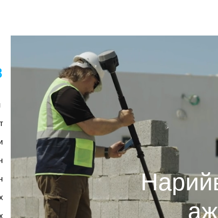
3
л
т
и
н
Нарий
н
х
аж
х