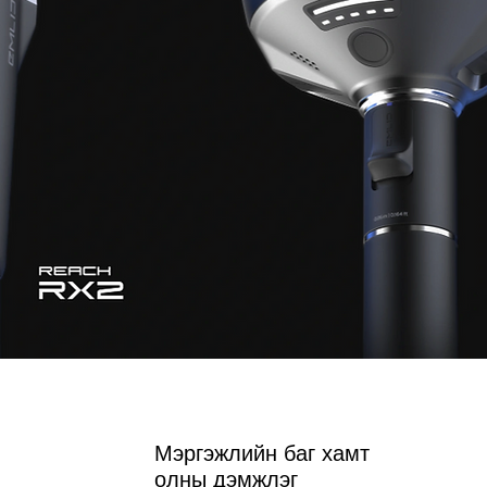
Мэргэжлийн баг хамт
олны дэмжлэг