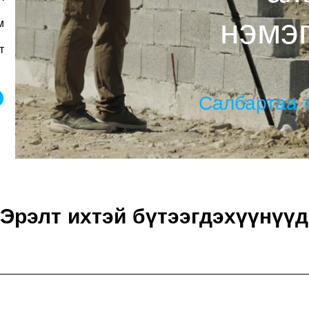
нэмэ
м
т
Салбартаа т
Эрэлт ихтэй бүтээгдэхүүнүүд