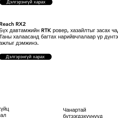
Дэлгэрэнгүй харах
Reach RX2
Бүх давтамжийн RTK ровер, хазайлтыг засах ча
Таны халаасанд багтах нарийвчлалаар үр дүнтэ
ажлыг дэмжинэ.
Дэлгэрэнгүй харах
үйц
Чанартай
нал
бүтээгдэхүүнүүд