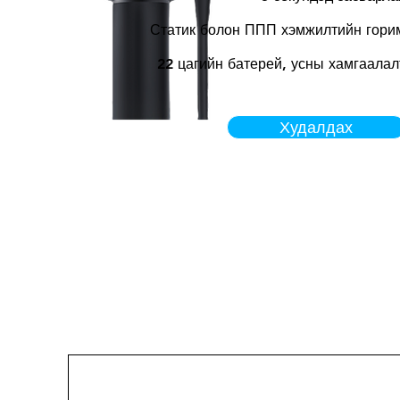
Статик болон ППП хэмжилтийн гори
22 цагийн батерей, усны хамгаалал
Худалдах