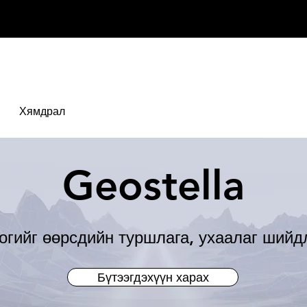
Хямдрал
Geostella
огийг өөрсдийн туршлага, ухаалаг шийд
Бүтээгдэхүүн харах