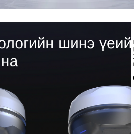
ологийн шинэ үеий
йна