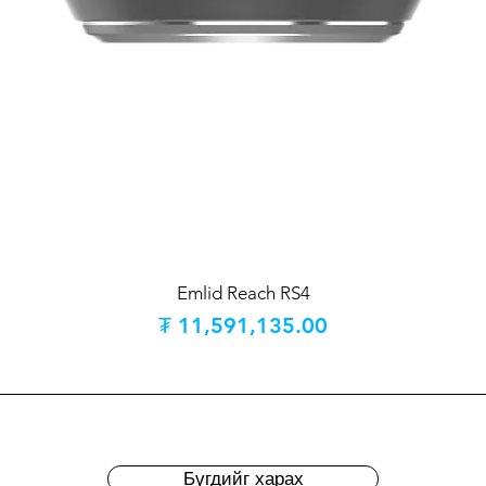
Emlid Reach RS4
Price
₮ 11,591,135.00
Бүгдийг харах