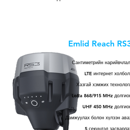
Emlid Reach RS
Сантиметрийн нарийвчла
LTE интернет холбол
Хазгай хэмжих технолог
LoRa 868/915 MHz долгио
UHF 450 MHz долгио
Дамжуулах болон хүлээн ава
5 секундэд засварла