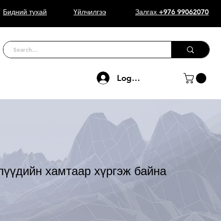
Бидний тухай
Үйлчилгээ
Залгах +976 99062070
Log In
лүүдийн хамтаар хүргэж байна