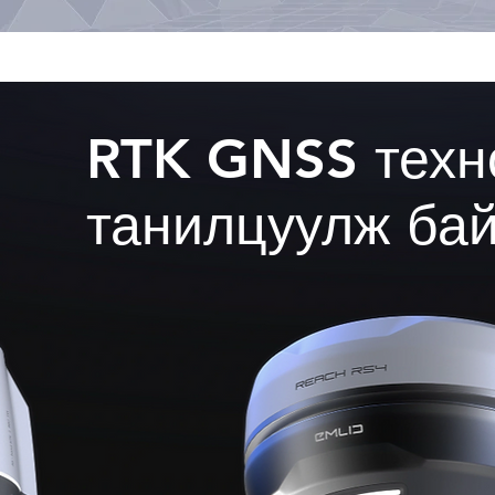
RTK GNSS техн
танилцуулж ба