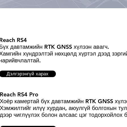
г
Reach RS4
Бүх давтамжийн RTK GNSS хүлээн авагч.
Хамгийн хүндрэлтэй нөхцөлд хүртэл дээд зэрги
нарийвчлалтай.
Дэлгэрэнгүй харах
Reach RS4 Pro
Хоёр камертай бүх давтамжийн RTK GNSS хүлээ
Хэмжилтийг илүү хурдан, аюулгүй болгохын тул
дээр чиглүүлэх болон алсаас цэг тодорхойлох 