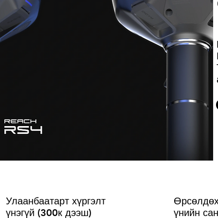
Улаанбаатарт хүргэлт
Өрсөлдөх
үнэгүй (300к дээш)
үнийн са