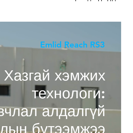
Emlid Reach RS3
Хазгай хэмжих
технологи:
вчлал алдалгүй
лын бүтээмжээ