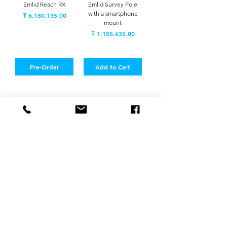
Emlid Reach RX
Emlid Survey Pole
with a smartphone
Price
₮ 6,180,135.00
mount
Price
₮ 1,155,635.00
Pre-Order
Add to Cart
Манай багийн гишүүд таны аливаа асуултад
хариулахад үргэлж бэлэн!
Шуурхай, найдвартай
тусламж авахыг хүсвэл
Холбоо барих хуудсаар зочлоорой!
Холбоо барих хуудаст очих