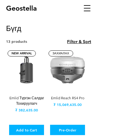
Geostella
Бүгд
13 products
Filter & Sort
NEW ARRIVAL
ЗАХИАЛАХ
Emlid Түргэн Салдаг
Emlid Reach RS4 Pro
Тохируулагч
Price
₮ 15,069,635.00
Price
₮ 382,635.00
Add to Cart
Pre-Order