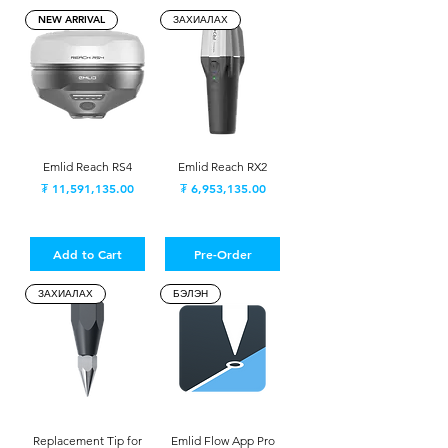
NEW ARRIVAL
ЗАХИАЛАХ
Emlid Reach RS4
Emlid Reach RX2
Price
Price
₮ 11,591,135.00
₮ 6,953,135.00
Add to Cart
Pre-Order
ЗАХИАЛАХ
БЭЛЭН
Replacement Tip for
Emlid Flow App Pro