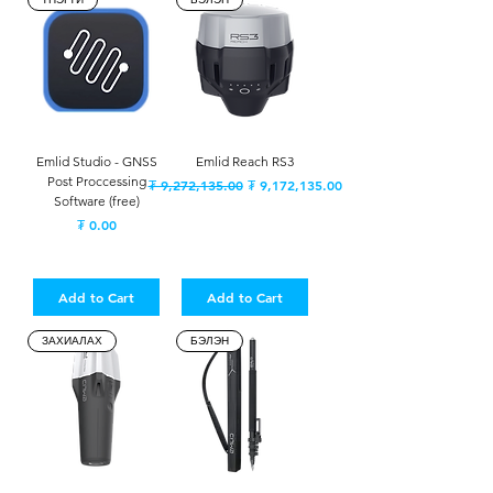
Emlid Studio - GNSS
Emlid Reach RS3
Post Proccessing
Regular Price
Sale Price
₮ 9,272,135.00
₮ 9,172,135.00
Software (free)
Price
₮ 0.00
Add to Cart
Add to Cart
ЗАХИАЛАХ
БЭЛЭН