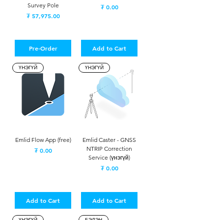
Survey Pole
Price
₮ 0.00
Price
₮ 57,975.00
Pre-Order
Add to Cart
ҮНЭГҮЙ
ҮНЭГҮЙ
Emlid Flow App (free)
Emlid Caster - GNSS
NTRIP Correction
Price
₮ 0.00
Service (үнэгүй)
Price
₮ 0.00
Add to Cart
Add to Cart
ҮНЭГҮЙ
БЭЛЭН