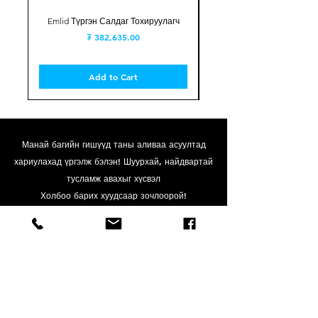
Emlid Түргэн Салдаг Тохируулагч
Price
₮ 382,635.00
Add to Cart
Манай багийн гишүүд таны аливаа асуултад
хариулахад үргэлж бэлэн!
Шуурхай, найдвартай
тусламж авахыг хүсвэл
Холбоо барих хуудсаар зочлоорой!
Холбоо барих хуудаст очих
Холбоо барих