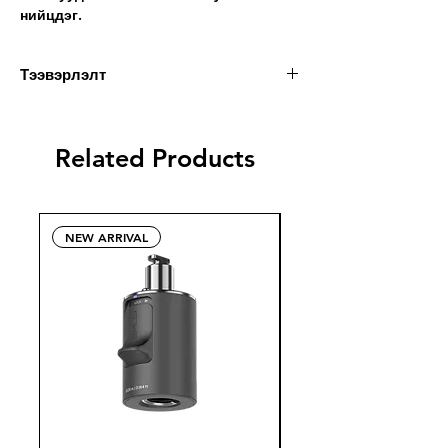
нийцдэг
.
Тээвэрлэлт
Dimensions
34.5 x 70 x 41.5 mm
Related Products
Weight
113 g
NEW ARRIVAL
ЗАХИАЛАХ