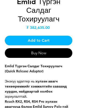
Emlid Түргэн
Салдаг
Тохируулагч
Price
₮ 382,635.00
Add to Cart
Buy Now
Emlid Түргэн Салдаг Тохируулагч
(Quick Release Adapter)
Энэхүү адаптер нь
хүлээн авагч
төхөөрөмжийг хэмжилтийн саваанд
хурдан, найдвартай холбох
зориулалттай.
Reach RX2, RS4, RS4 Pro хүлээн
авагчууд болон Emlid Survey Pole-тэй