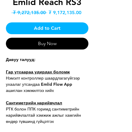
Emlid Reach RS3
Regular
Sale
 ₮ 9,272,135.00 
₮ 9,172,135.00
Price
Price
Add to Cart
Buy Now
Давуу талууд:
Гар утсаараа удирдах боломж
Нэмэлт контроллер шаардлагагүйгээр
ухаалаг утсандаа Emlid Flow App
ашиглан хэмжилтээ хийх
Сантиметрийн нарийвчлал
РТК болон ППК горимд сантиметрийн
нарийвчлалтай хэмжиж ажлыг хамгийн
өндөр түвшинд гүйцэтгэх