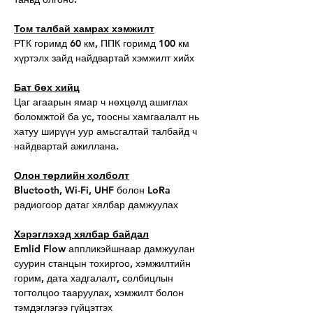
Том талбай хамрах хэмжилт
РТК горимд 60 км, ППК горимд 100 км
хүртэлх зайд найдвартай хэмжилт хийх
Бат бөх хийц
Цаг агаарын ямар ч нөхцөлд ашиглах
боломжтой ба ус, тоосны хамгаалалт нь
хатуу ширүүн уур амьсгалтай талбайд ч
найдвартай ажиллана.
Олон төрлийн холболт
Bluetooth, Wi-Fi, UHF болон LoRa
радиогоор датаг хялбар дамжуулах
Хэрэглэхэд хялбар байдал
Emlid Flow аппликэйшнаар дамжуулан
суурин станцын тохиргоо, хэмжилтийн
горим, дата хадгалалт, солбицлын
тогтолцоо тааруулах, хэмжилт болон
тэмдэглэгээ гүйцэтгэх