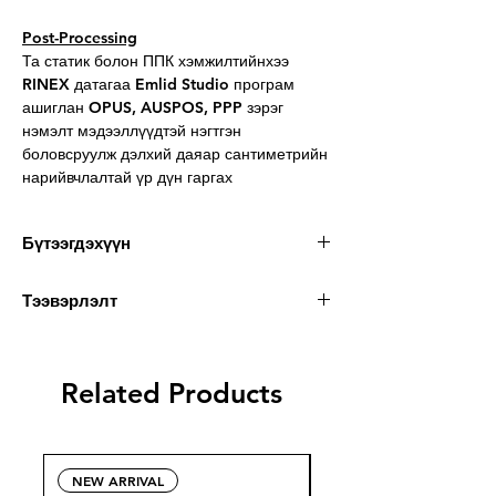
Post-Processing
Та статик болон ППК хэмжилтийнхээ
RINEX датагаа Emlid Studio програм
ашиглан OPUS, AUSPOS, PPP зэрэг
нэмэлт мэдээллүүдтэй нэгтгэн
боловсруулж дэлхий даяар сантиметрийн
нарийвчлалтай үр дүн гаргах
Бүтээгдэхүүн
Emlid Reach RS3 нь геодези, маркшейдер,
Тээвэрлэлт
уул болон барилгын инженер, зураг зүйн
мэргэжилтнүүдэд зориулсан RTK GNSS
хүлээн авагч юм. Сантиметрийн түвшний
Dimensions
21 × 21 × 23.5 cm
нарийвчлалтайгаар төрөл бүрийн
Related Products
топографик хэмжилт хийх, хатуу цэг
Weight
2.2 kg
тодорхойлох, мөн түүнчлэн цэг
тэмдэглэгээ хийх, төслийн дизайныг
газарт буулгах хэмжилтүүд гүйцэтгэх
NEW ARRIVAL
ЗАХИАЛАХ
боломжтой.