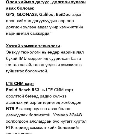
Олон хиймэл дагуул, долгион хүлээн
авах боломж
GPS, GLONASS, Galileo, BeiDou зэрэг
олон хиймэл дагуулуудын өөр өөр
долгион хүлээн авдаг учир хэмжилтийн
нарийвчлал сайжирдаг
Хазгай хэмжих технологи
Энэхүү технологи нь өндөр нарийвчлал
бүхий IMU мэдрэгчид суурилсан ба та
таягаа хазайлгасан үедээ ч хэмжилтээ
гүйцэтгэх боломжтой.
LTE СИМ карт
Emlid Reach RS3 нь LTE СИМ карт
оролттой бөгөөд радио сүлжээ
ашиглахгүйгээр интернетэд холбогдон
NTRIP засвар хүлээн авах болон
дамжуулах боломжтой. Улмаар 3G/4G
холбогдсон алслагдсан бүс нутагт хүртэл
РТК горимд хэмжилт хийх боломжийг
таньд олгоно.