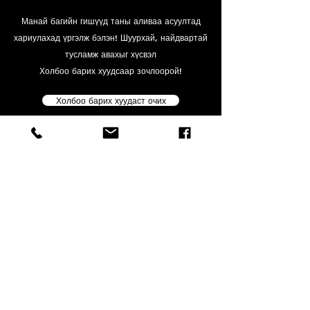
Манай багийн гишүүд таны аливаа асуултад
хариулахад үргэлж бэлэн!
Шуурхай, найдвартай
тусламж авахыг хүсвэл
Холбоо барих хуудсаар зочлоорой!
Холбоо барих хуудаст очих
Холбоо барих
48а-13, 10-р Хороолол,
Баянгол дүүрэг, Улаанбаатар, Монгол улс
info@geostella.mn
+976 99062070
Байгууллага