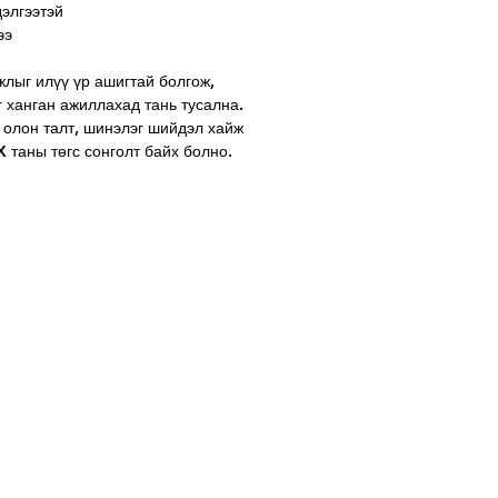
дэлгээтэй
ээ
жлыг илүү үр ашигтай болгож,
 ханган ажиллахад тань тусална.
, олон талт, шинэлэг шийдэл хайж
 таны төгс сонголт байх болно.