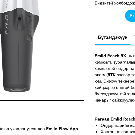
Бидэнтэй холбогдож
Pr
Бүтээгдэхүүн
Emlid Reach RX нь 
хэмжилт, зураглалы
хэмжээтэй өндөр на
авагч (RTK засвар з
юм. Энэхүү төхөөрөм
хийцээрээ онцгой бө
бүтээгдэхүүнтэй хя
чанарыг сайжруулах
Яагаад Emlid Reach
Өндөр нарийвчл
гээр ухаалаг утсандаа Emlid Flow App
Хөнгөн, авсаарх