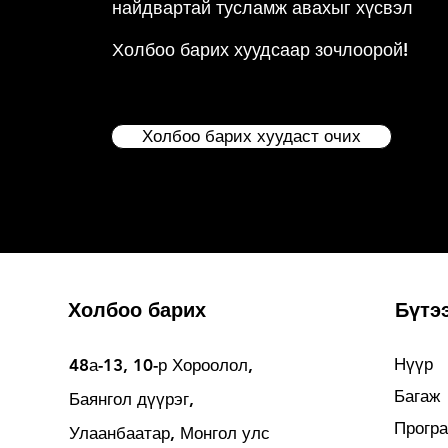
найдвартай тусламж авахыг хүсвэл
Холбоо барих хуудсаар зочлоорой!
Холбоо барих хуудаст очих
Холбоо барих
Бүтэ
Нүүр
48а-13, 10-р Хороолол,
Багаж
Баянгол дүүрэг,
Прогр
Улаанбаатар, Монгол улс