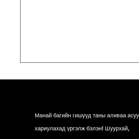
Манай багийн гишүүд таны аливаа асу
хариулахад үргэлж бэлэн!
Шуурхай,