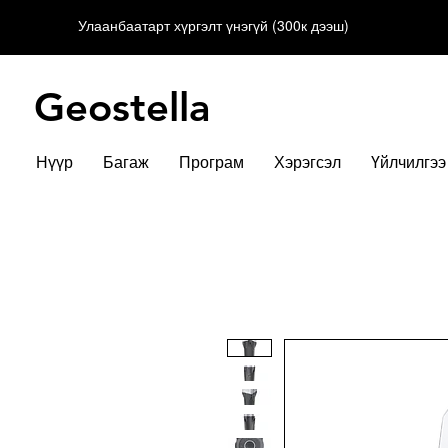
Улаанбаатарт хүргэлт үнэгүй (300к дээш)
Geostella
Нүүр
Багаж
Програм
Хэрэгсэл
Үйлчилгээ