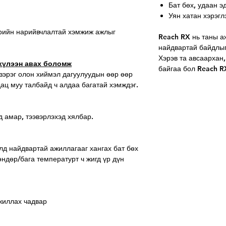
Бат бөх, удаан э
Уян хатан хэрэгл
рийн нарийвчлалтай хэмжиж ажлыг
Reach RX нь таны а
найдвартай байдлыг
Хэрэв та авсаархан
хүлээн авах боломж
байгаа бол Reach RX
зэрэг олон хиймэл дагуулуудын өөр өөр
дац муу талбайд ч алдаа багатай хэмждэг.
 амар, тээвэрлэхэд хялбар.
лд найдвартай ажиллагааг хангах бат бөх
өндөр/бага температурт ч жигд үр дүн
ажиллах чадвар