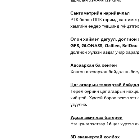
Сантиметрийн нарийвчлал
РТК болон ППК горимд сантимет
хамгийн өндөр түвшинд гүйцэтгэх
Олон хиймэл дагуул, долгион 
GPS, GLONASS, Galileo, BeiDou 
долгион хүлээн авдаг учир хараг
Авсаархан ба хөнгөн
Хөнгөн авсаархан байдал нь биед
Цаг агаарын тэсвэртэй байдал
Төрөл бүрийн цаг агаарын нөхцө
хийцтэй. Хүчтэй бороо эсвэл хэт 
үзүүлнэ.
Удаан ажиллах батерей
Нэг цэнэглэлтээр 16 цаг хүртэл 
3D сканнертай холбох