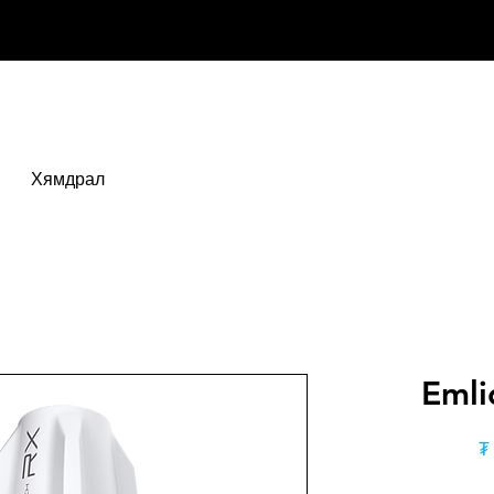
Хямдрал
Emli
₮