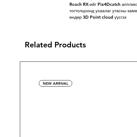
Reach RX-ийг Pix4Dcatch апплик
тогтолцоонд ухаалаг утасны кам
өндөр 3D Point cloud үүсгэх
Related Products
NEW ARRIVAL