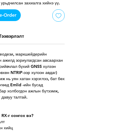
 урьдчилсан захиалга хийнэ үү.
e-Order
Тээвэрлэлт
геодези, маркшейдерийн
н ажилд зориулагдсан авсаархан
рийвчлал бүхий GNSS хүлээн
өвхөн NTRIP-ээр хүлээн авдаг)
ж нь уян хатан хэрэглээ, бат бөх
гөөд Emlid -ийн бусад
лбар холбогдон ажлын бүтээмж,
 давуу талтай.
 RX-г сонгох вэ?
алт
ан хийц