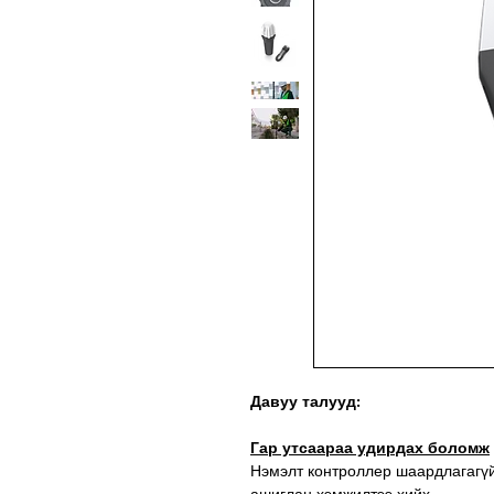
Давуу талууд:
Гар утсаараа удирдах боломж
Нэмэлт контроллер шаардлагагүй
ашиглан хэмжилтээ хийх