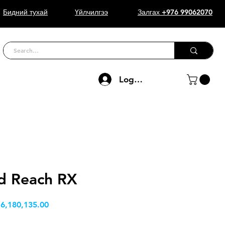
Бидний тухай
Үйлчилгээ
Залгах +976 99062070
Log In
d Reach RX
Price
 6,180,135.00