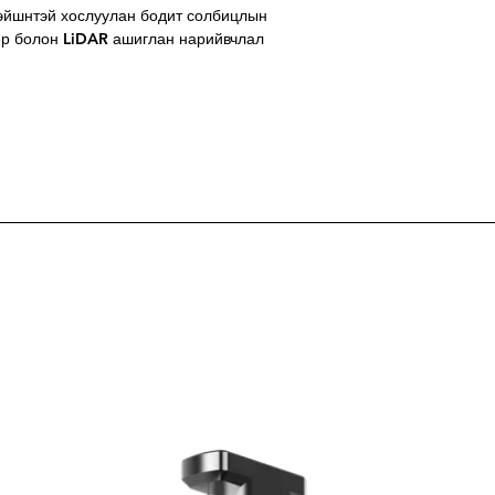
эйшнтэй хослуулан бодит солбицлын
ер болон LiDAR ашиглан нарийвчлал