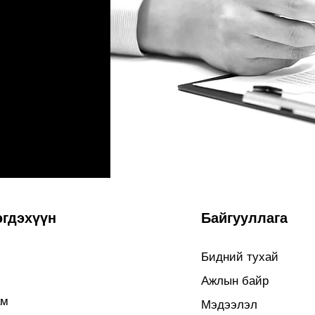
эгдэхүүн
Байгууллага
Бидний тухай
Ажлын байр
ам
Мэдээлэл