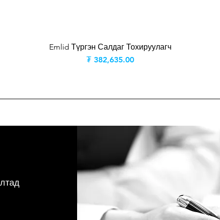
Emlid Түргэн Салдаг Тохируулагч
Price
₮ 382,635.00
ултад