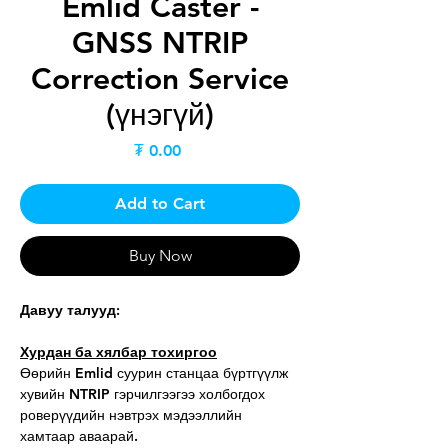
Emlid Caster -
GNSS NTRIP
Correction Service
(үнэгүй)
Price
₮ 0.00
Add to Cart
Buy Now
Давуу талууд:
Хурдан ба хялбар тохиргоо
Өөрийн Emlid суурин станцаа бүртгүүлж
хувийн NTRIP гэрчилгээгээ холбогдох
роверүүдийн нэвтрэх мэдээллийн
хамтаар аваарай.