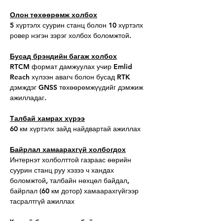
Олон төхөөрөмж холбох
5 хүртэлх суурин станц болон 10 хүртэлх
ровер нэгэн зэрэг холбох боломжтой.
Бусад брэндийн багаж холбох
RTCM формат дамжуулах учир Emlid
Reach хүлээн авагч болон бусад RTK
дэмждэг GNSS төхөөрөмжүүдийг дэмжиж
ажилладаг.
Талбай хамрах хүрээ
60 км хүртэлх зайд найдвартай ажиллах
Байрлал хамаарахгүй холбогдох
Интернэт холболттой газраас өөрийн
суурин станц руу хэзээ ч хандах
боломжтой, талбайн нөхцөл байдал,
байрлал (60 км дотор) хамаарахгүйгээр
тасралтгүй ажиллах